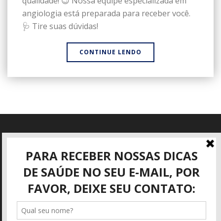
qualidade! 😉 Nossa equipe especializada em
angiologia está preparada para receber você.
🩺 Tire suas dúvidas!
CONTINUE LENDO
Informações
Rua José Mattar, 40
São José dos Campos - SP
(12) 3942-3416
adm@angioviva.com.br
https://angioviva.com.br