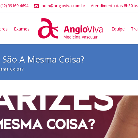
 (12) 99169-4694
adm@angioviva.com.br
Atendimento das 8h30 às
ares
Exames
Equipe
Tr
s, São A Mesma Coisa?
esma Coisa?