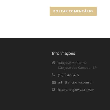
Informações
Rua José Mattar, 40
São José dos Campos - SP
(12) 3942-3416
adm@angioviva.com.br
https://angioviva.com.br