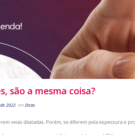
es, são a mesma coisa?
 de 2022
em
Dicas
rem veias dilatadas. Porém, se diferem pela espessura e pr