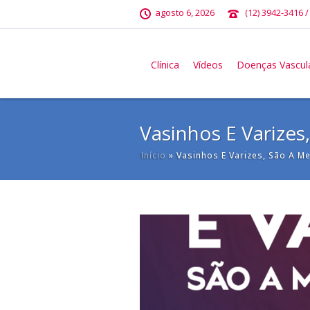
agosto 6, 2026
(12) 3942-3416 /
Clínica
Vídeos
Doenças Vascul
Vasinhos E Varize
Início
»
Vasinhos E Varizes, São A M