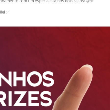
hamento com um especialista nos dois casos! 😉🩺
le! ✅