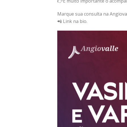
👉É muito importante o acompan
Marque sua consulta na Angioval
📲 Link na bio.