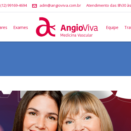
 (12) 99169-4694
adm@angioviva.com.br
Atendimento das 8h30 às
ares
Exames
Equipe
Tr