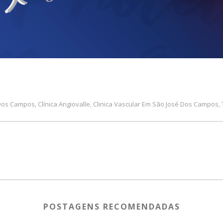
 Dos Campos
Clínica Angiovalle
Clinica Vascular Em São José Dos Campos
,
,
,
POSTAGENS RECOMENDADAS