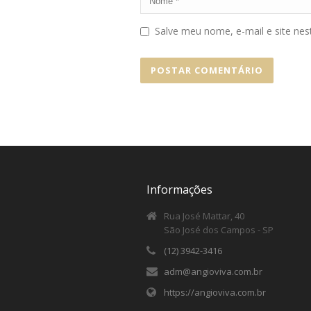
Salve meu nome, e-mail e site ne
Informações
Rua José Mattar, 40
São José dos Campos - SP
(12) 3942-3416
adm@angioviva.com.br
https://angioviva.com.br