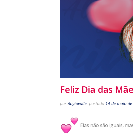
Feliz Dia das Mã
por
Angiovalle
postado
14 de maio de
Elas não são iguais, ma