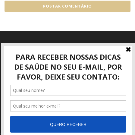
Informações
Rua José Mattar, 40
São José dos Campos - SP
(12) 3942-3416
adm@angioviva.com.br
https://angioviva.com.br