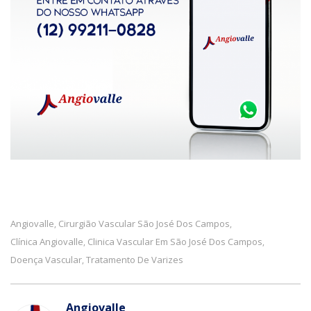
Angiovalle
Cirurgião Vascular São José Dos Campos
,
,
Clínica Angiovalle
Clinica Vascular Em São José Dos Campos
,
,
Doença Vascular
Tratamento De Varizes
,
Angiovalle