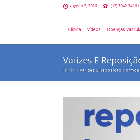
agosto 2, 2026
(12) 3942-3416 /
Clínica
Vídeos
Doenças Vascul
Varizes E Reposiç
Início
»
Varizes E Reposição Hormona