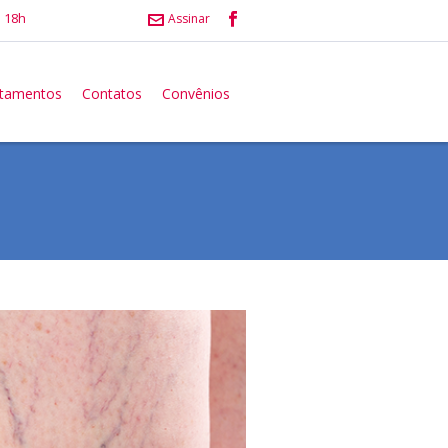
 18h
Assinar
atamentos
Contatos
Convênios