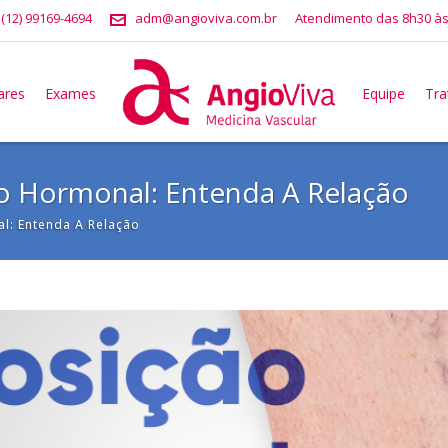
 (12) 99169-4694
adm@angioviva.com.br
Atendimento das 8h30 às
ares
Exames
Equipe
Tr
ão Hormonal: Entenda A Relação
l: Entenda A Relação