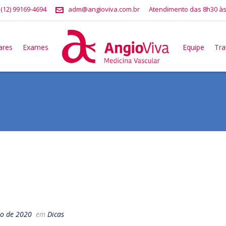
 (12) 99169-4694
adm@angioviva.com.br
Atendimento das 8h30 às
ares
Exames
Equipe
Tr
o de 2020
em
Dicas