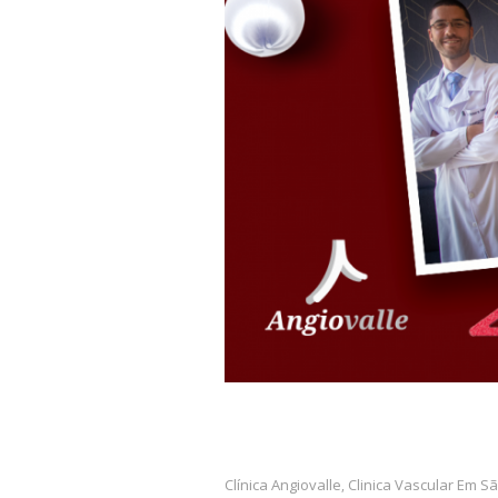
Clínica Angiovalle
Clinica Vascular Em 
,