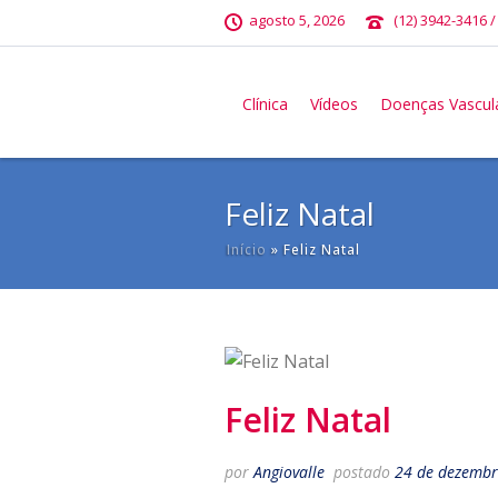
agosto 5, 2026
(12) 3942-3416 /
Clínica
Vídeos
Doenças Vascul
Feliz Natal
Início
»
Feliz Natal
Feliz Natal
por
Angiovalle
postado
24 de dezembr