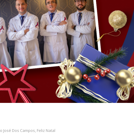
São José Dos Campos
Feliz Natal
,