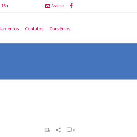
 18h
Assinar
atamentos
Contatos
Convênios
0