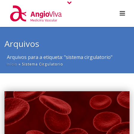
Arquivos
Arquivos para a etiqueta: "sistema cirgulatorio"
Início
»
Sistema Cirgulatorio