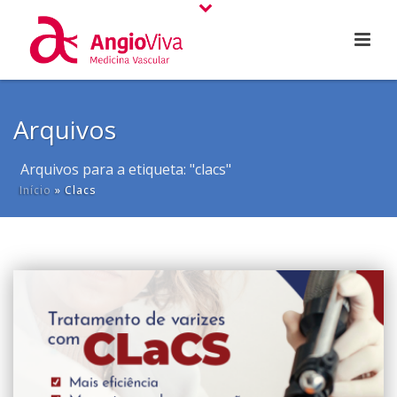
Arquivos
Arquivos para a etiqueta: "clacs"
Início
»
Clacs