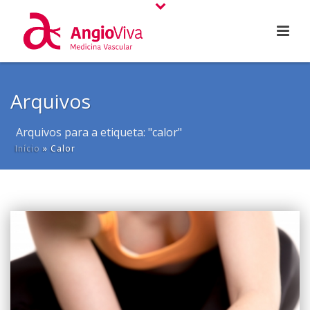
Arquivos
Arquivos para a etiqueta: "calor"
Início
»
Calor